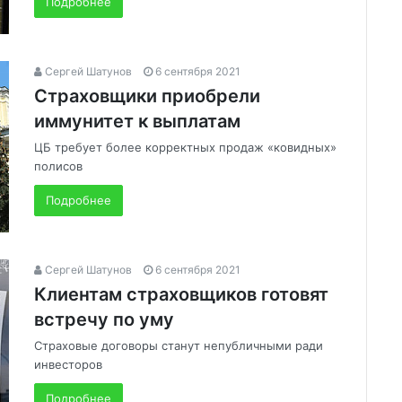
Подробнее
Сергей Шатунов
6 сентября 2021
Страховщики приобрели
иммунитет к выплатам
ЦБ требует более корректных продаж «ковидных»
полисов
Подробнее
Сергей Шатунов
6 сентября 2021
Клиентам страховщиков готовят
встречу по уму
Страховые договоры станут непубличными ради
инвесторов
Подробнее