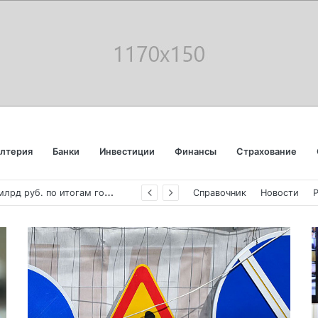
алтерия
Банки
Инвестиции
Финансы
Страхование
«
Аэрофлот» отчитался об убытке в 123 млрд руб. по итогам года пандемии
Справочник
Новости