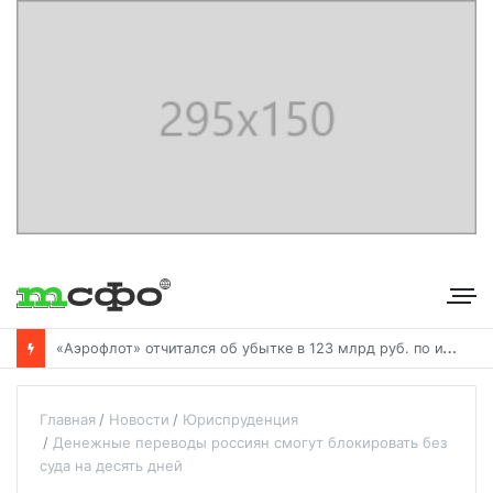
С
бербанк впервые раскрыл доходы от своего небанковского бизнеса
Главная
Новости
Юриспруденция
Денежные переводы россиян смогут блокировать без
суда на десять дней