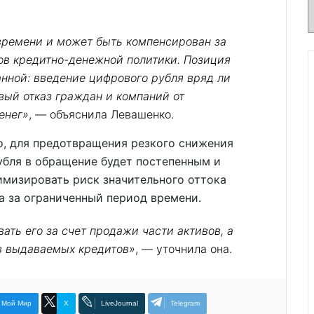
времени и может быть компенсирован за
в кредитно-денежной политики. Позиция
анной: введение цифрового рубля вряд ли
вый отказ граждан и компаний от
енег»
, — объяснила Левашенко.
о, для предотвращения резкого снижения
убля в обращение будет постепенным и
имизировать риск значительного оттока
а за ограниченный период времени.
ать его за счет продажи части активов, а
в выдаваемых кредитов»
, — уточнила она.
Мой Мир
X
LiveJournal
Telegram