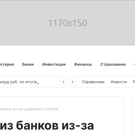
алтерия
Банки
Инвестиции
Финансы
Страхование
«
Аэрофлот» отчитался об убытке в 123 млрд руб. по итогам года пандемии
Справочник
Новости
банков из-за цифрового рубля!
из банков из-за