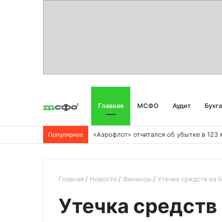
Главная
МСФО
Аудит
Бухг
Популярное
Главная
Новости
Финансы
Утечка средств из 
Утечка средств 