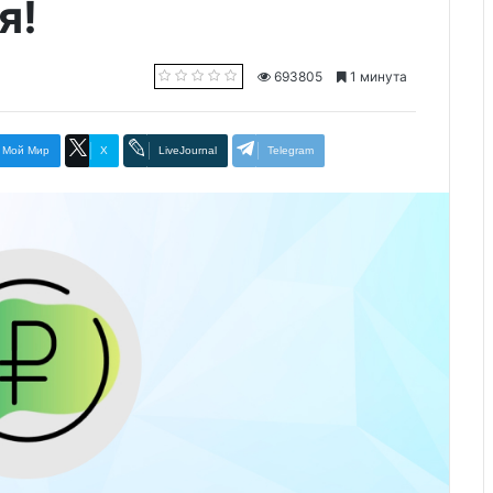
я!
693805
1 минута
Мой Мир
X
LiveJournal
Telegram