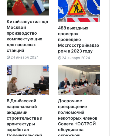
Китай запустил под
Москвой
488 выездных
производство
проверок
комплектующих
проведено
для насосных
Мосгосстройнадзо
станций
ром в 2023 году
24 января 2024
24 января 2024
В Донбасской
Досрочное
национальной
прекращение
академии
полномочий
строительства и
некоторых членов
архитектуры
Совета НОСТРОЙ
заработал
обсудили на
Попечительский
окружной