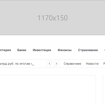
алтерия
Банки
Инвестиции
Финансы
Страхование
«
Аэрофлот» отчитался об убытке в 123 млрд руб. по итогам года пандемии
Справочник
Новости