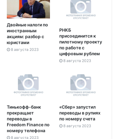
Двойные налоги по
РНКБ
иностранным
присоединится к
акциям: разбор с
пилотному проекту
юристами
по работе с
8 августа 2023
цифровым рублем
8 августа 2023
Тинькофф-банк
«Сбер» запустил
прекращает
переводы в рупиях
переводы в
по номеру счета
Freedom Finance по
8 августа 2023
номеру телефона
8 августа 2023