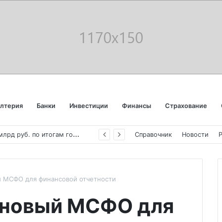
алтерия
Банки
Инвестиции
Финансы
Страхование
«
Аэрофлот» отчитался об убытке в 123 млрд руб. по итогам года пандемии
Справочник
Новости
 МСФО для финансовой отчетности
 новый МСФО для