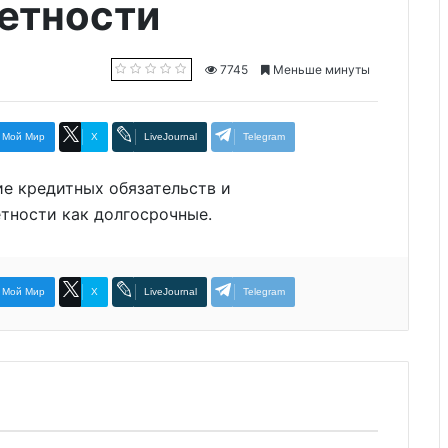
етности
7745
Меньше минуты
Мой Мир
X
LiveJournal
Telegram
е кредитных обязательств и
тности как долгосрочные.
Мой Мир
X
LiveJournal
Telegram