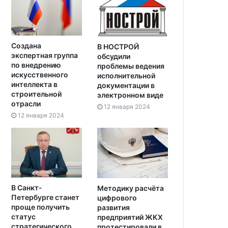
Создана
В НОСТРОЙ
экспертная группа
обсудили
по внедрению
проблемы ведения
искусственного
исполнительной
интеллекта в
документации в
строительной
электронном виде
отрасли
12 января 2024
12 января 2024
В Санкт-
Методику расчёта
Петербурге станет
цифрового
проще получить
развития
статус
предприятий ЖКХ
стратегического
протестировали в