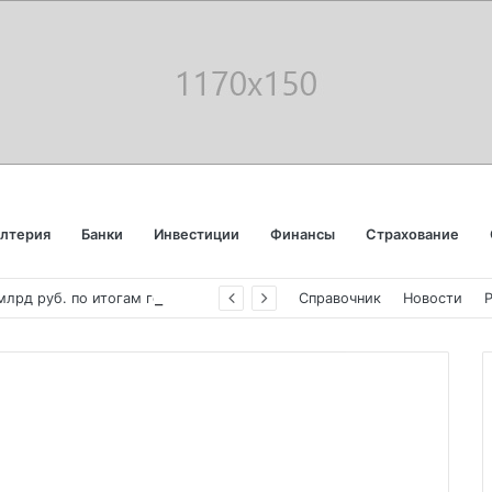
алтерия
Банки
Инвестиции
Финансы
Страхование
«
Аэрофлот» отчитался об убытке в 123 млрд руб. по итогам года пандемии
Справочник
Новости