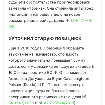
суды эти обстоятельства проигнорировали,
заметила «тройка». Она отменила акты трех
инстанций и направила дело на новое
рассмотрение в райсуд (дело №
18-КГ21-38-
К4
).
«Уточнил старую позицию»
Еще в 2016 году ВС разрешил обращать
взыскание на имущество, стоимость
которого значительно превышает сумму
долга, если у должника нет других активов (п.
16 Обзора практики ВС № 4), напоминает
Анжелика Догузова из
Bryan Cave Leighton
Paisner (Russia) LLP
. По словам эксперта,
нижестоящие суды по большей части
восприняли это разъяснение (см. дела №
8а-1542/2020
и №
А76-25544/2018
).