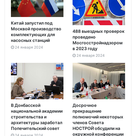
Китай запустил под
Москвой производство
488 выездных проверок
комплектующих для
проведено
насосных станций
Мосгосстройнадзором
24 января 2024
в 2023 году
24 января 2024
В Донбасской
Досрочное
национальной академии
прекращение
строительства и
полномочий некоторых
архитектуры заработал
членов Совета
Попечительский совет
НОСТРОЙ обсудили на
окружной конференции
24 января 2024