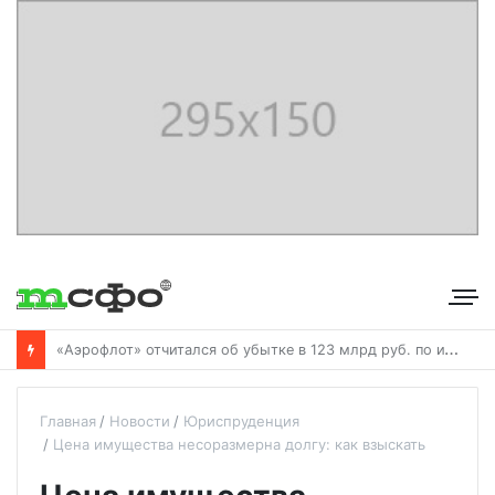
С
бербанк впервые раскрыл доходы от своего небанковского бизнеса
Главная
Новости
Юриспруденция
Цена имущества несоразмерна долгу: как взыскать