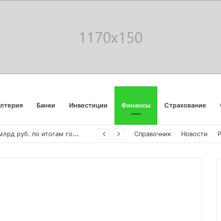
алтерия
Банки
Инвестиции
Финансы
Страхование
«
Аэрофлот» отчитался об убытке в 123 млрд руб. по итогам года пандемии
Справочник
Новости