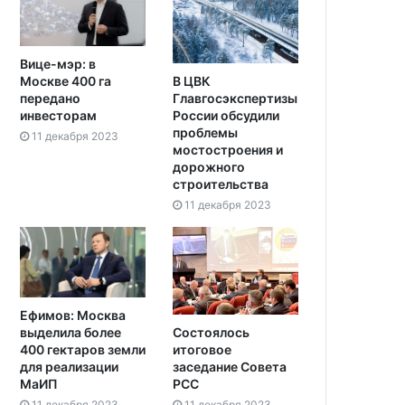
Вице-мэр: в
В ЦВК
Москве 400 га
Главгосэкспертизы
передано
России обсудили
инвесторам
проблемы
11 декабря 2023
мостостроения и
дорожного
строительства
11 декабря 2023
Ефимов: Москва
выделила более
Состоялось
400 гектаров земли
итоговое
для реализации
заседание Совета
МаИП
РСС
11 декабря 2023
11 декабря 2023