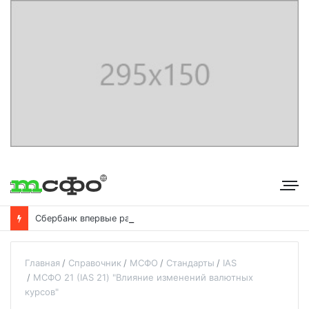
С
бербанк впервые раскрыл доходы от своего небанковского бизнеса
Главная
Справочник
МСФО
Стандарты
IAS
МСФО 21 (IAS 21) "Влияние изменений валютных
курсов"