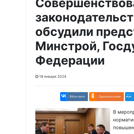
Cовершенствов
законодательст
обсудили предс
Минстрой, Госд
Федерации
18 января 2024
ВКонтакте
Одноклассники
В мероп
нормати
повышен