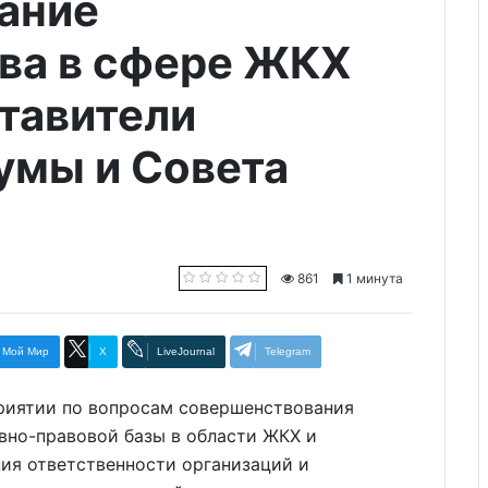
ание
ва в сфере ЖКХ
тавители
умы и Совета
861
1 минута
Мой Мир
X
LiveJournal
Telegram
риятии по вопросам совершенствования
вно-правовой базы в области ЖКХ и
ия ответственности организаций и