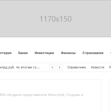
алтерия
Банки
Инвестиции
Финансы
Страхование
«
Аэрофлот» отчитался об убытке в 123 млрд руб. по итогам года пандемии
Справочник
Новости
ЖКХ обсудили представители Минстрой, Госдумы и