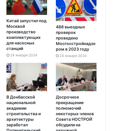
Китай запустил под
Москвой
488 выездных
производство
проверок
комплектующих
проведено
для насосных
Мосгосстройнадзо
станций
ром в 2023 году
24 января 2024
24 января 2024
В Донбасской
Досрочное
национальной
прекращение
академии
полномочий
строительства и
некоторых членов
архитектуры
Совета НОСТРОЙ
заработал
обсудили на
Попечительский
окружной