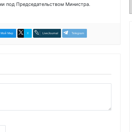
ми под Председательством Министра.
Мой Мир
X
LiveJournal
Telegram