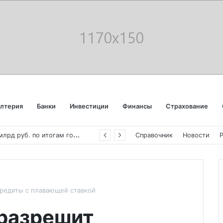
алтерия
Банки
Инвестиции
Финансы
Страхование
«
Аэрофлот» отчитался об убытке в 123 млрд руб. по итогам года пандемии
Справочник
Новости
кредиты с плавающей ставкой
разрешит