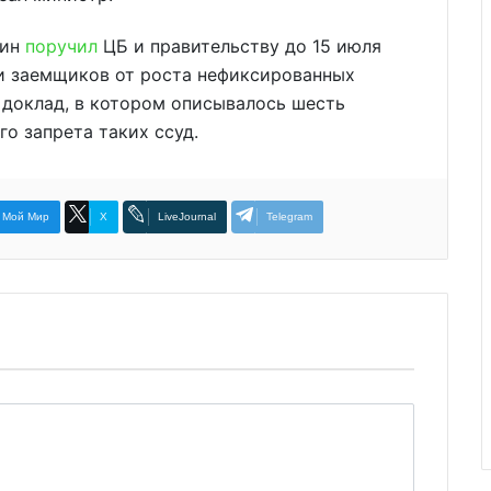
тин
поручил
ЦБ и правительству до 15 июля
ки заемщиков от роста нефиксированных
доклад, в котором описывалось шесть
го запрета таких ссуд.
Мой Мир
X
LiveJournal
Telegram