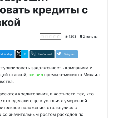
овать кредиты с
вкой
1203
2 минуты
Мой Мир
X
LiveJournal
Telegram
ктуризировать задолженность компаниям и
щей ставкой,
заявил
премьер-министр Михаил
ьства.
саются кредитования, в частности тех, кто
е это сделали еще в условиях умеренной
нительное положение, столкнулись с
 со значительным ростом расходов по