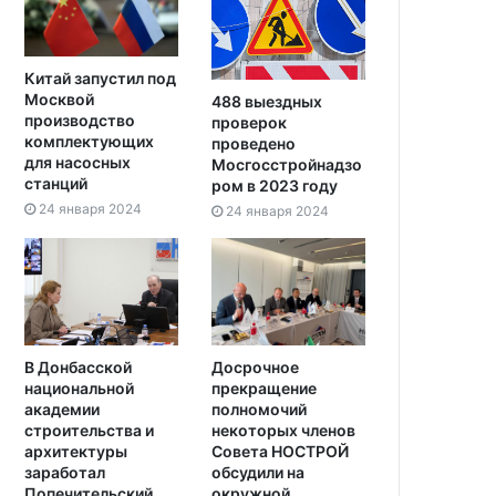
Китай запустил под
Москвой
488 выездных
производство
проверок
комплектующих
проведено
для насосных
Мосгосстройнадзо
станций
ром в 2023 году
24 января 2024
24 января 2024
В Донбасской
Досрочное
национальной
прекращение
академии
полномочий
строительства и
некоторых членов
архитектуры
Совета НОСТРОЙ
заработал
обсудили на
Попечительский
окружной