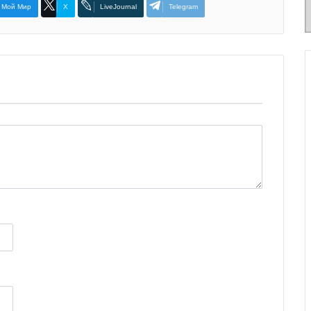
Мой Мир
X
LiveJournal
Telegram