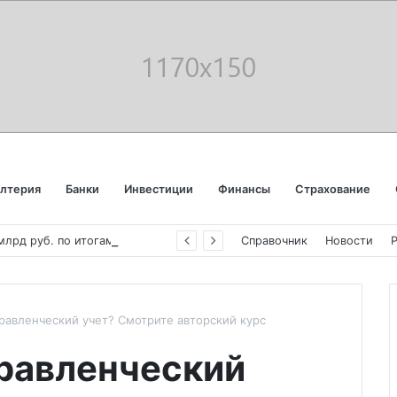
алтерия
Банки
Инвестиции
Финансы
Страхование
«
Аэрофлот» отчитался об убытке в 123 млрд руб. по итогам года пандемии
Справочник
Новости
равленческий учет? Смотрите авторский курс
равленческий