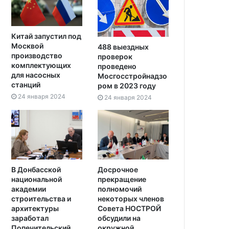
Китай запустил под
Москвой
488 выездных
производство
проверок
комплектующих
проведено
для насосных
Мосгосстройнадзо
станций
ром в 2023 году
24 января 2024
24 января 2024
В Донбасской
Досрочное
национальной
прекращение
академии
полномочий
строительства и
некоторых членов
архитектуры
Совета НОСТРОЙ
заработал
обсудили на
Попечительский
окружной