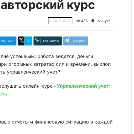
 авторский курс
436
1 минута
Мой Мир
X
LiveJournal
Telegram
лне успешным: работа ведется, деньги
при огромных затратах сил и времени, выхлоп
ть управленческий учет?
ослушать онлайн-курс «
Управленческий учет:
сть
».
овые отчеты и финансовую ситуацию в каждой