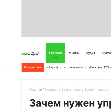
Главная
МСФО
Аудит
Бухг
Популярное
Главная
Новости
Бухгалтерия
Зачем нужен уп
Зачем нужен уп