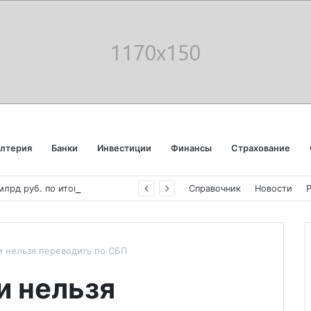
алтерия
Банки
Инвестиции
Финансы
Страхование
«
Аэрофлот» отчитался об убытке в 123 млрд руб. по итогам года пандемии
Справочник
Новости
 нельзя переводить по СБП
и нельзя