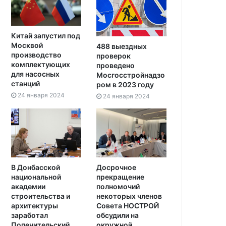
Китай запустил под
Москвой
488 выездных
производство
проверок
комплектующих
проведено
для насосных
Мосгосстройнадзо
станций
ром в 2023 году
24 января 2024
24 января 2024
В Донбасской
Досрочное
национальной
прекращение
академии
полномочий
строительства и
некоторых членов
архитектуры
Совета НОСТРОЙ
заработал
обсудили на
Попечительский
окружной