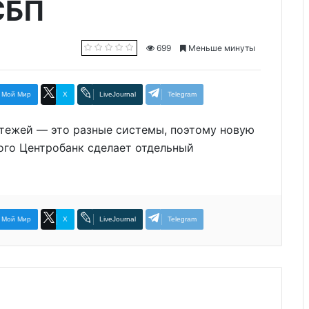
СБП
699
Меньше минуты
Мой Мир
X
LiveJournal
Telegram
тежей — это разные системы, поэтому новую
того Центробанк сделает отдельный
Мой Мир
X
LiveJournal
Telegram