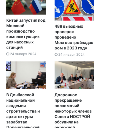
Китай запустил под
Москвой
488 выездных
производство
проверок
комплектующих
проведено
для насосных
Мосгосстройнадзо
станций
ром в 2023 году
24 января 2024
24 января 2024
В Донбасской
Досрочное
национальной
прекращение
академии
полномочий
строительства и
некоторых членов
архитектуры
Совета НОСТРОЙ
заработал
обсудили на
Попечительский
окружной