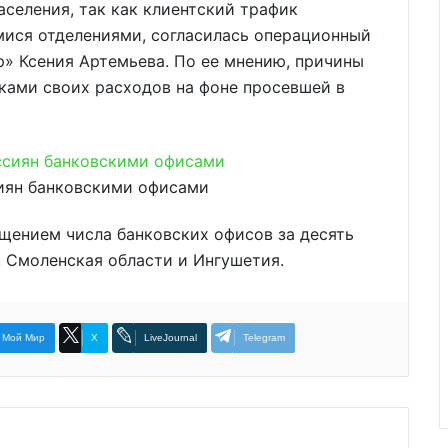
аселения, так как клиентский трафик
ися отделениями, согласилась операционный
» Ксения Артемьева. По ее мнению, причины
ками своих расходов на фоне просевшей в
иян банковскими офисами
щением числа банковских офисов за десять
, Смоленская области и Ингушетия.
Мой Мир
X
LiveJournal
Telegram