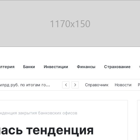
алтерия
Банки
Инвестиции
Финансы
Страхование
«
Аэрофлот» отчитался об убытке в 123 млрд руб. по итогам года пандемии
Справочник
Новости
енденция закрытия банковских офисов
лась тенденция