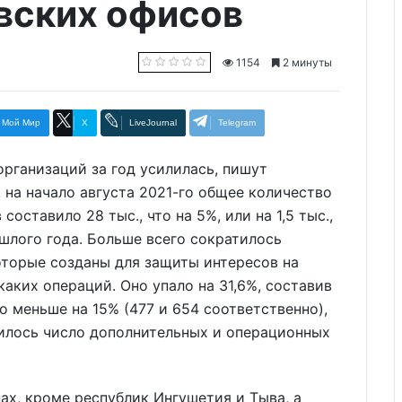
вских офисов
1154
2 минуты
Мой Мир
X
LiveJournal
Telegram
рганизаций за год усилилась, пишут
, на начало августа 2021-го общее количество
ставило 28 тыс., что на 5%, или на 1,5 тыс.,
шлого года. Больше всего сократилось
оторые созданы для защиты интересов на
аких операций. Оно упало на 31,6%, составив
о меньше на 15% (477 и 654 соответственно),
зилось число дополнительных и операционных
ах, кроме республик Ингушетия и Тыва, а