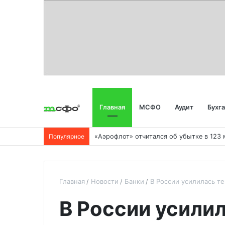
Главная
МСФО
Аудит
Бухг
Популярное
Главная
Новости
Банки
В России усилилась т
В России усили