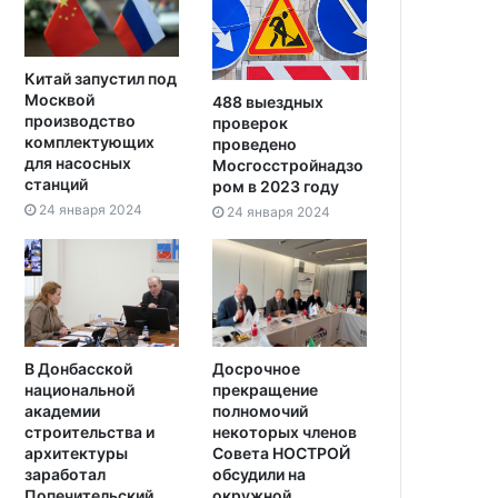
Китай запустил под
Москвой
488 выездных
производство
проверок
комплектующих
проведено
для насосных
Мосгосстройнадзо
станций
ром в 2023 году
24 января 2024
24 января 2024
В Донбасской
Досрочное
национальной
прекращение
академии
полномочий
строительства и
некоторых членов
архитектуры
Совета НОСТРОЙ
заработал
обсудили на
Попечительский
окружной