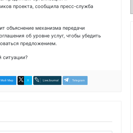
ников проекта, сообщила пресс-служба
дит объяснение механизма передачи
оглашения об уровне услуг, чтобы убедить
зоваться предложением.
й ситуации?
Мой Мир
X
LiveJournal
Telegram