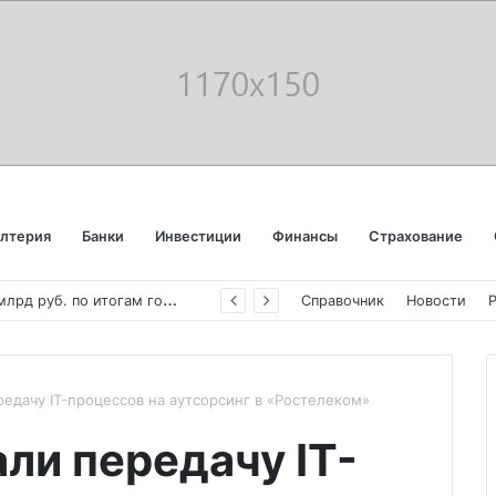
алтерия
Банки
Инвестиции
Финансы
Страхование
«
Аэрофлот» отчитался об убытке в 123 млрд руб. по итогам года пандемии
Справочник
Новости
едачу IT-процессов на аутсорсинг в «Ростелеком»
ли передачу IT-