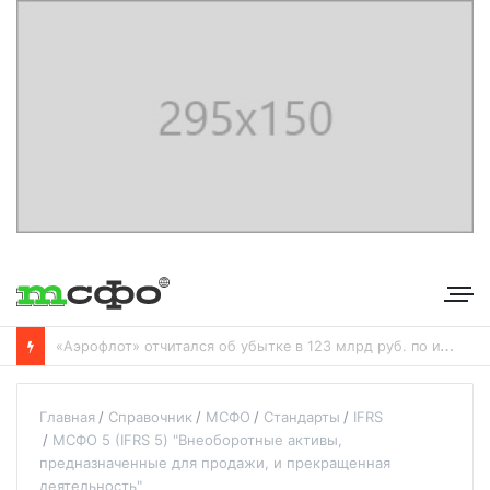
С
бербанк впервые раскрыл доходы от своего небанковского бизнеса
Главная
Справочник
МСФО
Стандарты
IFRS
МСФО 5 (IFRS 5) "Внеоборотные активы,
предназначенные для продажи, и прекращенная
деятельность"