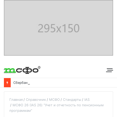
С
бербанк впервые раскрыл доходы от своего небанковского бизнеса
Главная
Справочник
МСФО
Стандарты
IAS
МСФО 26 (IAS 26) "Учет и отчетность по пенсионным
программам"