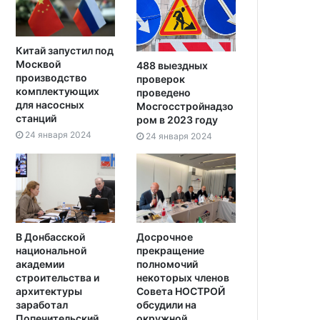
Китай запустил под
Москвой
488 выездных
производство
проверок
комплектующих
проведено
для насосных
Мосгосстройнадзо
станций
ром в 2023 году
24 января 2024
24 января 2024
В Донбасской
Досрочное
национальной
прекращение
академии
полномочий
строительства и
некоторых членов
архитектуры
Совета НОСТРОЙ
заработал
обсудили на
Попечительский
окружной