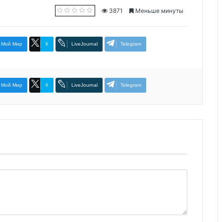
3871
Меньше минуты
Мой Мир
X
LiveJournal
Telegram
Мой Мир
X
LiveJournal
Telegram