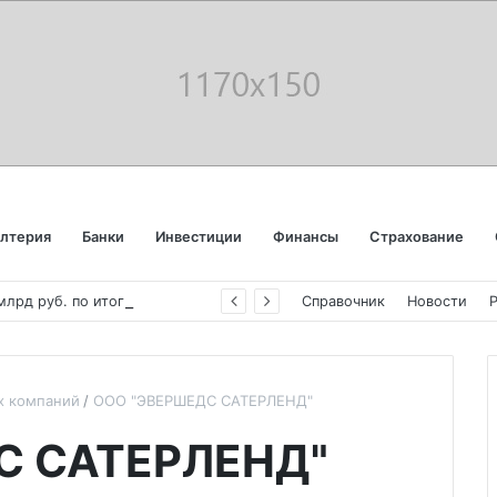
алтерия
Банки
Инвестиции
Финансы
Страхование
«
Аэрофлот» отчитался об убытке в 123 млрд руб. по итогам года пандемии
Справочник
Новости
х компаний
ООО "ЭВЕРШЕДС САТЕРЛЕНД"
С САТЕРЛЕНД"