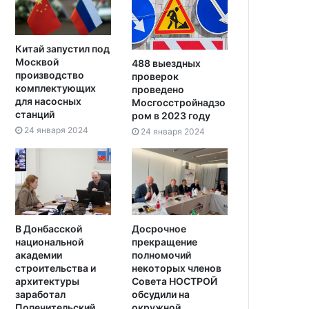
Китай запустил под
Москвой
488 выездных
производство
проверок
комплектующих
проведено
для насосных
Мосгосстройнадзо
станций
ром в 2023 году
24 января 2024
24 января 2024
В Донбасской
Досрочное
национальной
прекращение
академии
полномочий
строительства и
некоторых членов
архитектуры
Совета НОСТРОЙ
заработал
обсудили на
Попечительский
окружной