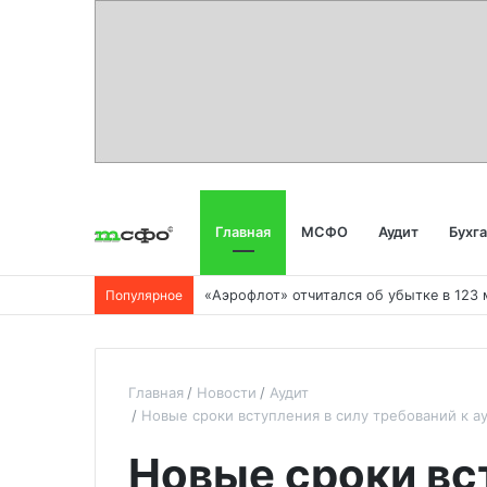
Главная
МСФО
Аудит
Бухг
Популярное
Главная
Новости
Аудит
Новые сроки вступления в силу требований к а
Новые сроки вс