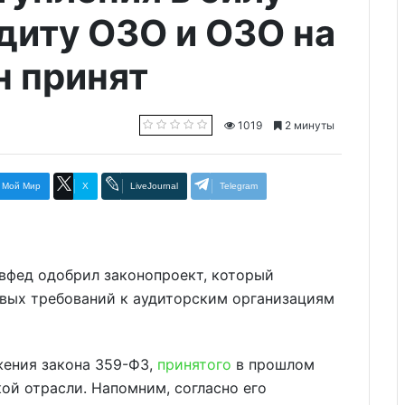
диту ОЗО и ОЗО на
н принят
1019
2 минуты
Мой Мир
X
LiveJournal
Telegram
овфед одобрил законопроект, который
овых требований к аудиторским организациям
жения закона 359-ФЗ,
принятого
в прошлом
ой отрасли. Напомним, согласно его