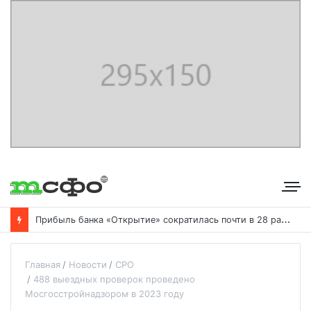
П
рибыль банка «Открытие» сократилась почти в 28 раз с началом кризиса
Главная
Новости
СРО
488 выездных проверок проведено
Мосгосстройнадзором в 2023 году