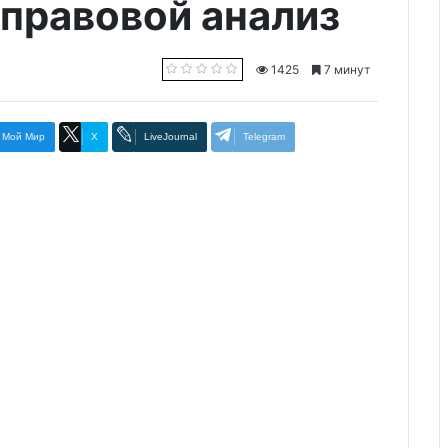
 правовой анализ
1425
7 минут
Мой Мир
X
LiveJournal
Telegram