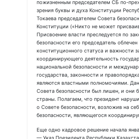
пожизненным председателем СБ по-преж
зрения буквы и духа Конституции Респу
Токаева председателем Совета безопасно
Конституции («Никто не может присваив
Присвоение власти преследуется по зако
безопасности его председатель облечен
конституционного статуса и важности з
координирующего деятельность государ
национальной безопасности и междунар
государства, законности и правопорядк
являются властными полномочиями. Дан
Совета безопасности был лишен, и они
страны. Полагаем, что президент наруши
о Совете безопасности, возложив на се
безопасности, являющегося координир
Еще одно кадровое решение начала янва
— Указ Президента Республики Казахстан