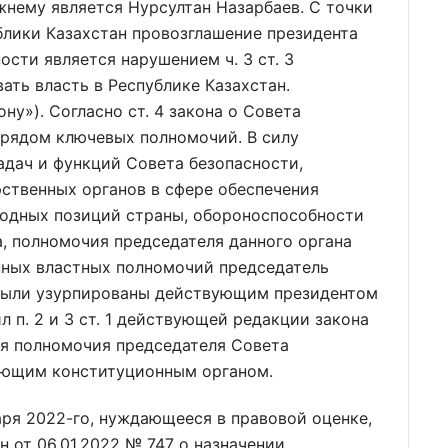
нему является Нурсултан Назарбаев. С точки
блики Казахстан провозглашение президента
сти является нарушением ч. 3 ст. 3
ать власть в Республике Казахстан.
ну»). Согласно ст. 4 закона о Совета
 рядом ключевых полномочий. В силу
адач и функций Совета безопасности,
ственных органов в сфере обеспечения
одных позиций страны, обороноспособности
а, полномочия председателя данного органа
ных властных полномочий председатель
 были узурпированы действующим президентом
л п. 2 и 3 ст. 1 действующей редакции закона
бя полномочия председателя Совета
ующим конституционным органом.
ря 2022-го, нуждающееся в правовой оценке,
 от 06.01.2022 № 747 о назначении