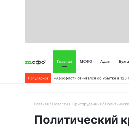
Главная
МСФО
Аудит
Бухг
Популярное
Главная
Новости
Юриспруденция
Политически
Политический к