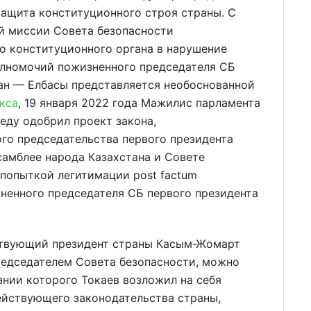
защита конституционного строя страны. С
ой миссии Совета безопасности
о конституционного органа в нарушение
олномочий пожизненного председателя СБ
тан — Елбасы представляется необоснованной
кса
, 19 января 2022 года Мажилис парламента
еду одобрил проект закона,
о председательства первого президента
самблее народа Казахстана и Совете
 попыткой легитимации post factum
ненного председателя СБ первого президента
ствующий президент страны Касым-Жомарт
председателем Совета безопасности, можно
вании которого Токаев возложил на себя
ействующего законодательства страны,