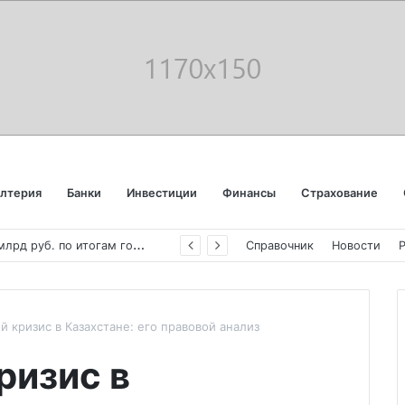
алтерия
Банки
Инвестиции
Финансы
Страхование
«
Аэрофлот» отчитался об убытке в 123 млрд руб. по итогам года пандемии
Справочник
Новости
й кризис в Казахстане: его правовой анализ
ризис в