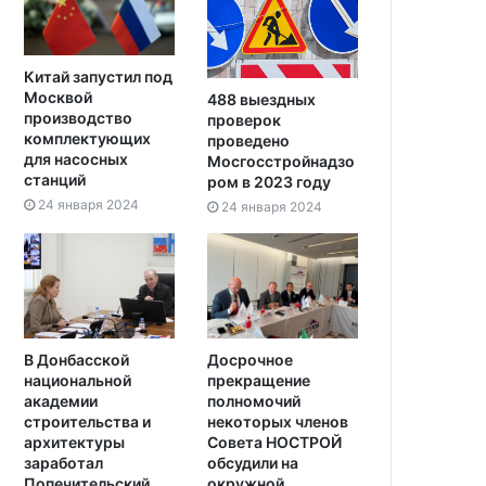
Китай запустил под
Москвой
488 выездных
производство
проверок
комплектующих
проведено
для насосных
Мосгосстройнадзо
станций
ром в 2023 году
24 января 2024
24 января 2024
В Донбасской
Досрочное
национальной
прекращение
академии
полномочий
строительства и
некоторых членов
архитектуры
Совета НОСТРОЙ
заработал
обсудили на
Попечительский
окружной