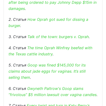
after being ordered to pay Johnny Depp $15m in
damages
.
2. Статья
How Oprah got sued for dissing a
burger
.
3. Статья
Talk of the town: burgers v. Oprah
.
4. Статья
The time Oprah Winfrey beefed with
the Texas cattle industry
.
5. Статья
Goop was fined $145,000 for its
claims about jade eggs for vaginas. It’s still
selling them
.
6. Статья
Gwyneth Paltrow's Goop slams
”frivolous” $5 million lawsuit over vagina candles
.
7. Статья
Every twist and turn in Katy Perry’s