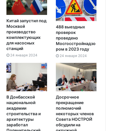
Китай запустил под
Москвой
488 выездных
производство
проверок
комплектующих
проведено
для насосных
Мосгосстройнадзо
станций
ром в 2023 году
24 января 2024
24 января 2024
В Донбасской
Досрочное
национальной
прекращение
академии
полномочий
строительства и
некоторых членов
архитектуры
Совета НОСТРОЙ
заработал
обсудили на
Попечительский
окружной