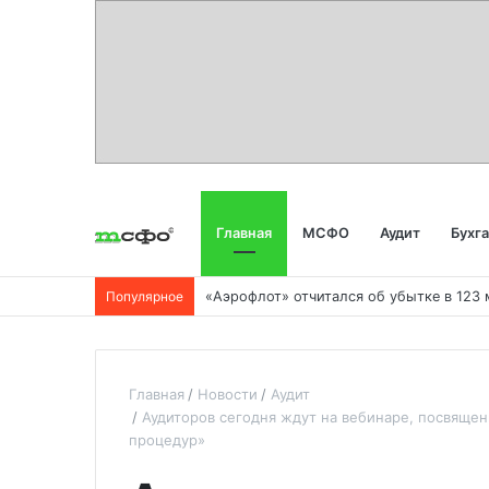
Главная
МСФО
Аудит
Бухг
Популярное
Главная
Новости
Аудит
Аудиторов сегодня ждут на вебинаре, посвяще
процедур»