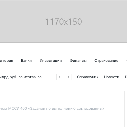
алтерия
Банки
Инвестиции
Финансы
Страхование
«
Аэрофлот» отчитался об убытке в 123 млрд руб. по итогам года пандемии
Справочник
Новости
нном МССУ 400 «Задания по выполнению согласованных