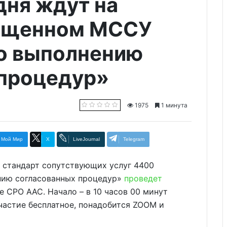
дня ждут на
вященном МССУ
о выполнению
 процедур»
1975
1 минута
Мой Мир
X
LiveJournal
Telegram
й стандарт сопутствующих услуг 4400
ению согласованных процедур»
проведет
е СРО ААС. Начало – в 10 часов 00 минут
 участие бесплатное, понадобится ZOOM и