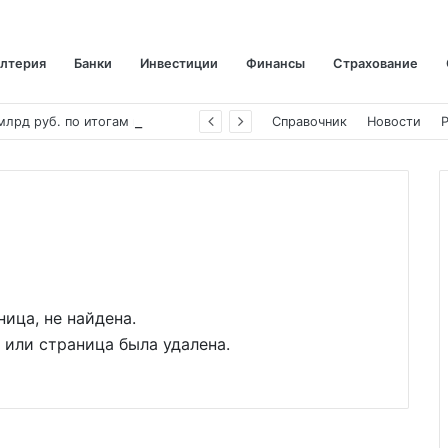
алтерия
Банки
Инвестиции
Финансы
Страхование
«
Аэрофлот» отчитался об убытке в 123 млрд руб. по итогам года пандемии
Справочник
Новости
ица, не найдена.
или страница была удалена.