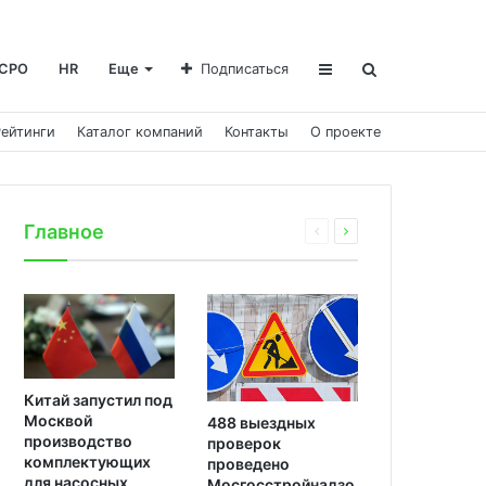
СРО
HR
Еще
Подписаться
Рейтинги
Каталог компаний
Контакты
О проекте
Главное
Китай запустил под
Москвой
488 выездных
производство
проверок
комплектующих
проведено
для насосных
Мосгосстройнадзо