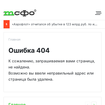
«
Аэрофлот» отчитался об убытке в 123 млрд руб. по итогам года пандемии
Главная
Ошибка 404
К сожалению, запрашиваемая вами страница,
не найдена.
Возможно вы ввели неправильный адрес или
страница была удалена.
Главное