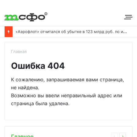
«
Аэрофлот» отчитался об убытке в 123 млрд руб. по итогам года пандемии
Главная
Ошибка 404
К сожалению, запрашиваемая вами страница,
не найдена.
Возможно вы ввели неправильный адрес или
страница была удалена.
Главное