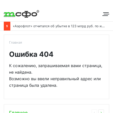
«
Аэрофлот» отчитался об убытке в 123 млрд руб. по итогам года пандемии
Главная
Ошибка 404
К сожалению, запрашиваемая вами страница,
не найдена.
Возможно вы ввели неправильный адрес или
страница была удалена.
Главное