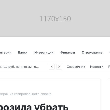
алтерия
Банки
Инвестиции
Финансы
Страхование
«
Аэрофлот» отчитался об убытке в 123 млрд руб. по итогам года пандемии
Справочник
Новости
ира» из котировального списка
озила убрать