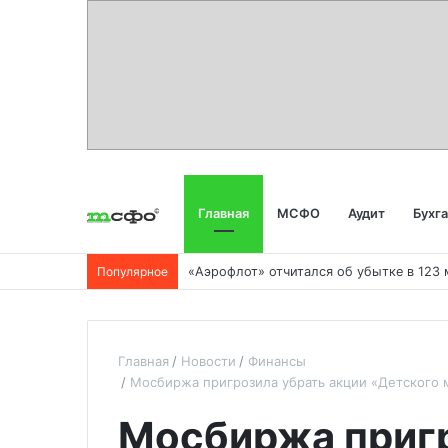
Главная
МСФО
Аудит
Бухг
Популярное
Главная
Новости
Финансы
Мосбиржа пригрозила убрать акции «Детского м
Мосбиржа пригр