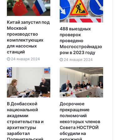
Китай запустил под
Москвой
488 выездных
производство
проверок
комплектующих
проведено
для насосных
Мосгосстройнадзо
станций
ром в 2023 году
24 января 2024
24 января 2024
В Донбасской
Досрочное
национальной
прекращение
академии
полномочий
строительства и
некоторых членов
архитектуры
Совета НОСТРОЙ
заработал
обсудили на
Попечительский
окружной