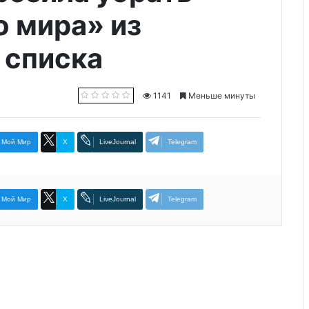
о мира» из
 списка
1141
Меньше минуты
Мой Мир
X
LiveJournal
Telegram
Мой Мир
X
LiveJournal
Telegram