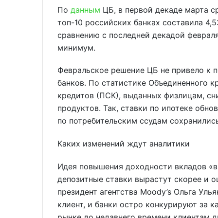
По
данным
ЦБ, в первой декаде марта с
топ-10 российских банках составила 4,
сравнению с последней декадой февраля,
минимум.
Февральское решение ЦБ не привело к 
банков. По статистике Объединенного к
кредитов (ПСК), выданных физлицам, сн
продуктов. Так, ставки по ипотеке обно
по потребительским ссудам сохранились
Каких изменений ждут аналитики
Идея повышения доходности вкладов «ви
депозитные ставки вырастут скорее и о
президент агентства Moody’s Ольга Уль
клиент, и банки остро конкурируют за 
рынке до недавнего времени клиентам д