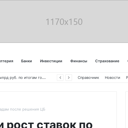
алтерия
Банки
Инвестиции
Финансы
Страхование
«
Аэрофлот» отчитался об убытке в 123 млрд руб. по итогам года пандемии
Справочник
Новости
ладам после решения ЦБ
 рост ставок по