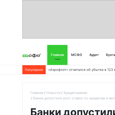
Главная
МСФО
Аудит
Бухг
Популярное
Главная
Новости
Кредитование
Банки допустили рост ставок по кредитам и вк
Банки допустили