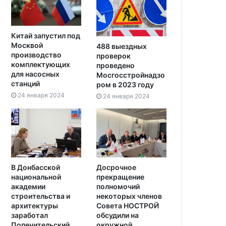
Китай запустил под
Москвой
488 выездных
производство
проверок
комплектующих
проведено
для насосных
Мосгосстройнадзо
станций
ром в 2023 году
24 января 2024
24 января 2024
В Донбасской
Досрочное
национальной
прекращение
академии
полномочий
строительства и
некоторых членов
архитектуры
Совета НОСТРОЙ
заработал
обсудили на
Попечительский
окружной