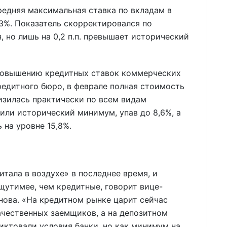
редняя максимальная ставка по вкладам в
53%. Показатель скорректировался по
 но лишь на 0,2 п.п. превышает исторический
повышению кредитных ставок коммерческих
редитного бюро, в феврале полная стоимость
изилась практически по всем видам
вили исторический минимум, упав до 8,6%, а
 на уровне 15,8%.
тала в воздухе» в последнее время, и
щутимее, чем кредитные, говорит вице-
янова. «На кредитном рынке царит сейчас
качественных заемщиков, а на депозитном
иктовали условия банки, но как минимум на